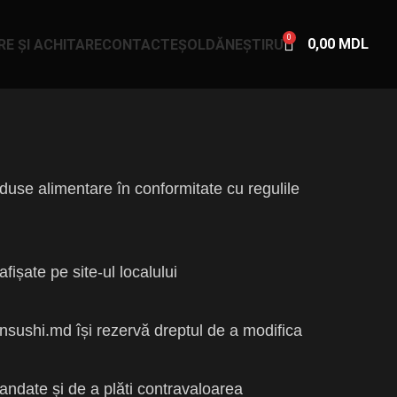
0
0,00
MDL
RE ȘI ACHITARE
CONTACTE
ȘOLDĂNEȘTI
RU
duse alimentare în conformitate cu regulile
ișate pe site-ul localului
dansushi.md își rezervă dreptul de a modifica
andate și de a plăti contravaloarea