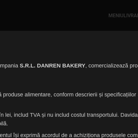
MENIU
LIVRA
compania
S.R.L. DANREN BAKERY
, comercializează pro
oduse alimentare, conform descrierii și specificațiilor af
în lei, includ TVA și nu includ costul transportului. Davi
ilă.
entul își exprimă acordul de a achiziționa produsele com