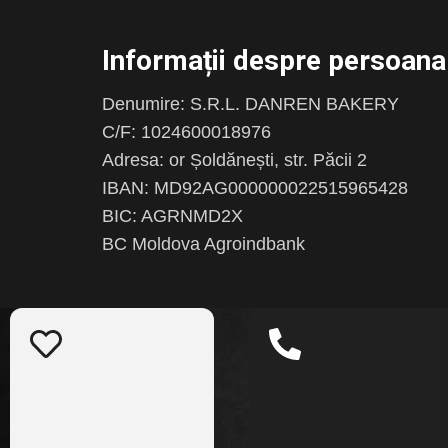
Informații despre persoana 
Denumire: S.R.L. DANREN BAKERY
C/F: 1024600018976
Adresa: or Șoldănești, str. Păcii 2
IBAN: MD92AG000000022515965428
BIC: AGRNMD2X
BC Moldova Agroindbank