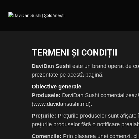
TERMENI ȘI CONDIȚII
DaviDan Sushi
este un brand operat de 
prezentate pe acestă pagină.
Obiective generale
Produsele:
DaviDan Sushi comercializează pr
(
www.davidansushi.md
).
Prețurile:
Prețurile produselor sunt afișate 
prețurile produselor fără o notificare prealab
Comenzile:
Prin plasarea unei comenzi, cli