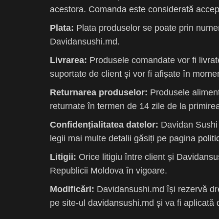
acestora. Comanda este considerată accepta
Plata:
Plata produselor se poate prin numer
Davidansushi.md.
Livrarea:
Produsele comandate vor fi livrate 
suportate de client și vor fi afișate în mome
Returnarea produselor:
Produsele alimenta
returnate în termen de 14 zile de la primirea
Confidențialitatea datelor:
Davidan Sushi r
legii mai multe detalii găsiți pe pagina
polit
Litigii:
Orice litigiu între client și Davidansu
Republicii Moldova în vigoare.
Modificări:
Davidansushi.md își rezervă drep
pe site-ul davidansushi.md și va fi aplicată 