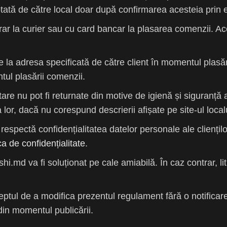
tă de către local doar după confirmarea acesteia prin em
ar la curier sau cu card bancar la plasarea comenzii. A
la adresa specificată de către client în momentul plasării
ntul plasării comenzii.
re nu pot fi returnate din motive de igienă și siguranță 
 lor, dacă nu corespund descrierii afișate pe site-ul localu
espectă confidențialitatea datelor personale ale cliențil
ica de confidențialitate
.
shi.md va fi soluționat pe cale amiabilă. În caz contrar, liti
tul de a modifica prezentul regulament fără o notificare 
din momentul publicării.